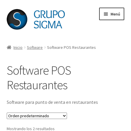
Ir
Ir
Menú
a
al
la
contenido
navegación
Inicio
Inicio
Software
Software POS Restaurantes
Acerca de Grupo Sigma
Software POS
CDA
Restaurantes
Lámparas para Videobeam
Página de pago
Software para punto de venta en restaurantes
Solicitud de licencia
Mostrando los 2 resultados