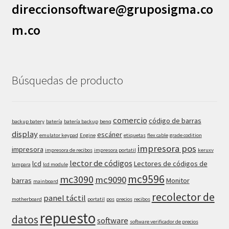
direccionsoftware@gruposigma.co
m.co
Búsquedas de producto
comercio
código de barras
backup batery
batería
batería backup
benq
display
escáner
emulator keypad
Engine
etiquetas
flex cable
grade codition
impresora pos
impresora
impresora de recibos
impresora portatil
keruxv
lector de códigos
lcd
Lectores de códigos de
lampara
lcd module
mc9596
mc3090
mc9090
barras
Monitor
mainboard
recolector de
panel táctil
motherboard
portatil
pos
precios
recibos
repuesto
datos
software
software verificador de precios