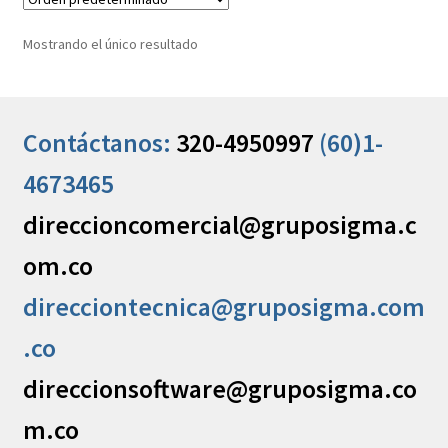
Mostrando el único resultado
Contáctanos:
320-4950997
(60)1-
4673465
direccioncomercial@gruposigma.c
om.co
direcciontecnica@gruposigma.com
.co
direccionsoftware@gruposigma.co
m.co