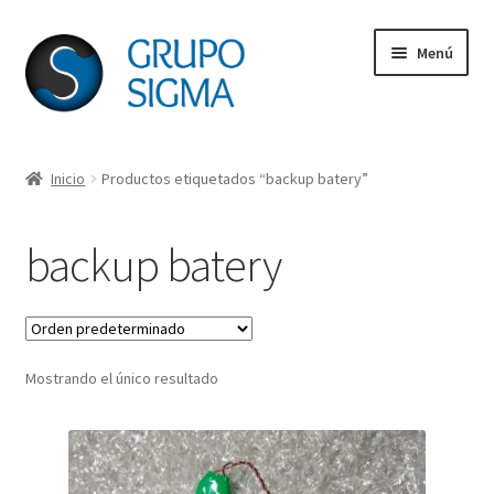
Ir
Ir
Menú
a
al
la
contenido
navegación
Inicio
Inicio
Productos etiquetados “backup batery”
Acerca de Grupo Sigma
backup batery
CDA
Lámparas para Videobeam
Mostrando el único resultado
Página de pago
Solicitud de licencia