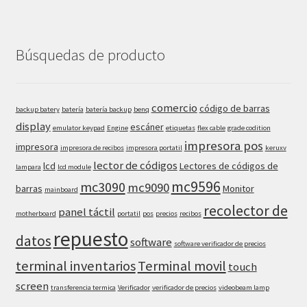
Búsquedas de producto
comercio
código de barras
backup batery
batería
batería backup
benq
display
escáner
emulator keypad
Engine
etiquetas
flex cable
grade codition
impresora pos
impresora
impresora de recibos
impresora portatil
keruxv
lector de códigos
lcd
Lectores de códigos de
lampara
lcd module
mc9596
mc3090
mc9090
barras
Monitor
mainboard
recolector de
panel táctil
motherboard
portatil
pos
precios
recibos
repuesto
datos
software
software verificador de precios
terminal inventarios
Terminal movil
touch
screen
transferencia termica
Verificador
verificador de precios
videobeam lamp