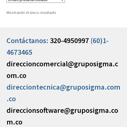
Mostrando el único resultado
Contáctanos:
320-4950997
(60)1-
4673465
direccioncomercial@gruposigma.c
om.co
direcciontecnica@gruposigma.com
.co
direccionsoftware@gruposigma.co
m.co