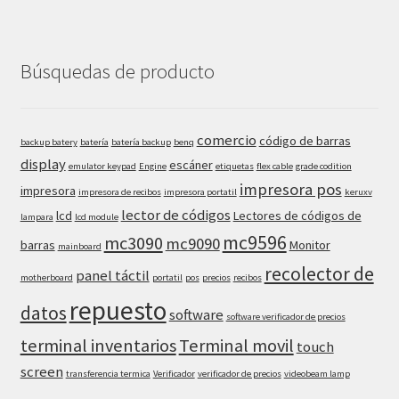
Búsquedas de producto
comercio
código de barras
backup batery
batería
batería backup
benq
display
escáner
emulator keypad
Engine
etiquetas
flex cable
grade codition
impresora pos
impresora
impresora de recibos
impresora portatil
keruxv
lector de códigos
lcd
Lectores de códigos de
lampara
lcd module
mc9596
mc3090
mc9090
barras
Monitor
mainboard
recolector de
panel táctil
motherboard
portatil
pos
precios
recibos
repuesto
datos
software
software verificador de precios
terminal inventarios
Terminal movil
touch
screen
transferencia termica
Verificador
verificador de precios
videobeam lamp