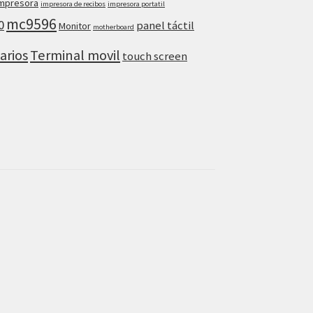
mpresora
impresora de recibos
impresora portatil
mc9596
0
panel táctil
Monitor
motherboard
arios
Terminal movil
touch screen