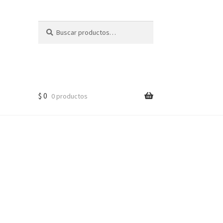
Buscar
Buscar
por:
$
0
0 productos
o)