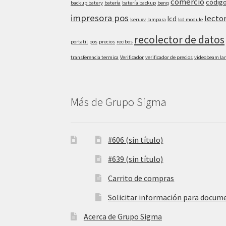
comercio
código
backup batery
batería
batería backup
benq
impresora pos
lecto
lcd
keruxv
lampara
lcd module
recolector de datos
portatil
pos
precios
recibos
transferencia termica
Verificador
verificador de precios
videobeam l
Más de Grupo Sigma
#606 (sin título)
#639 (sin título)
Carrito de compras
Solicitar información para docum
Acerca de Grupo Sigma