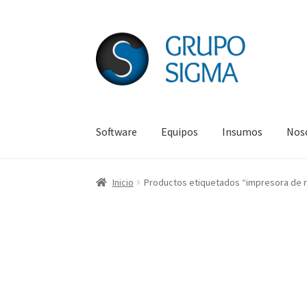
Ir
Ir
a
al
la
contenido
navegación
Software
Equipos
Insumos
Nos
Inicio
Acerca de Grupo Sigma
CDA
Lámparas p
Inicio
Productos etiquetados “impresora de 
#639 (sin título)
Carrito de compras
Solicita