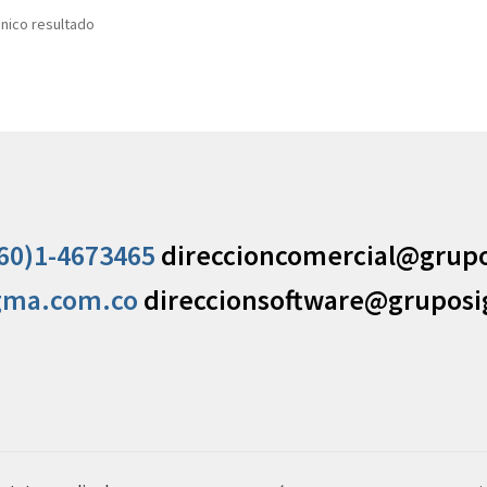
nico resultado
60)1-4673465
direccioncomercial@grup
gma.com.co
direccionsoftware@grupos