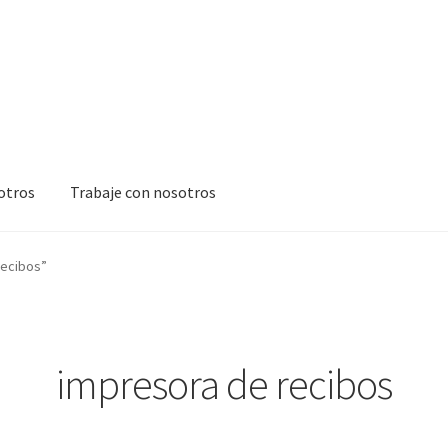
otros
Trabaje con nosotros
ara Videobeam
Página de pago
Solicitud de licencia
#606 (sin títul
recibos”
r información para documentos electrónicos
impresora de recibos