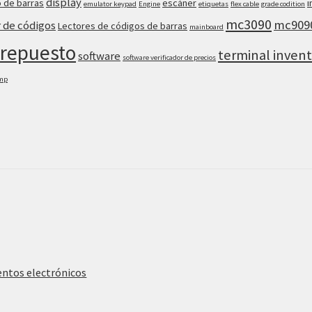
display
 de barras
escáner
i
emulator keypad
Engine
etiquetas
flex cable
grade codition
mc3090
mc909
r de códigos
Lectores de códigos de barras
mainboard
repuesto
terminal invent
software
software verificador de precios
amp
entos electrónicos