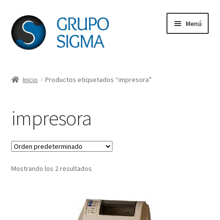
Ir
Ir
Menú
a
al
la
contenido
navegación
Inicio
Inicio
Productos etiquetados “impresora”
Acerca de Grupo Sigma
impresora
CDA
Lámparas para Videobeam
Mostrando los 2 resultados
Página de pago
Solicitud de licencia