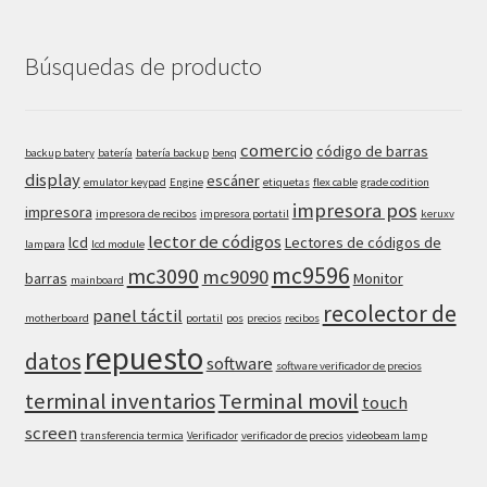
Búsquedas de producto
comercio
código de barras
backup batery
batería
batería backup
benq
display
escáner
emulator keypad
Engine
etiquetas
flex cable
grade codition
impresora pos
impresora
impresora de recibos
impresora portatil
keruxv
lector de códigos
lcd
Lectores de códigos de
lampara
lcd module
mc9596
mc3090
mc9090
barras
Monitor
mainboard
recolector de
panel táctil
motherboard
portatil
pos
precios
recibos
repuesto
datos
software
software verificador de precios
terminal inventarios
Terminal movil
touch
screen
transferencia termica
Verificador
verificador de precios
videobeam lamp