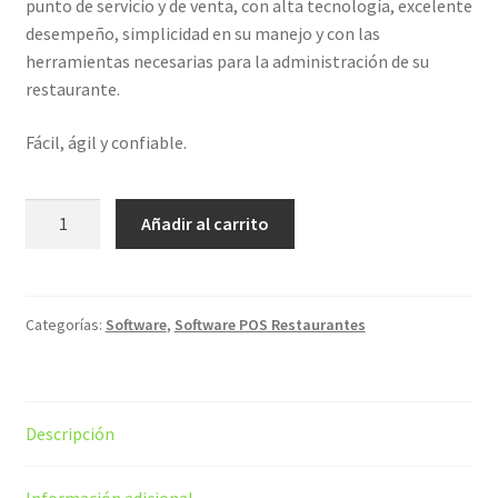
punto de servicio y de venta, con alta tecnología, excelente
#639 (sin título)
desempeño, simplicidad en su manejo y con las
herramientas necesarias para la administración de su
Carrito de compras
restaurante.
Solicitar información para documentos electrónicos
Fácil, ágil y confiable.
Restaurantes
Añadir al carrito
OMIKRON
cantidad
Categorías:
Software
,
Software POS Restaurantes
Descripción
Información adicional