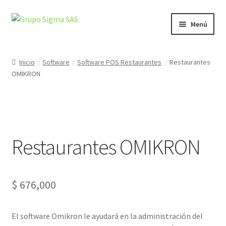
Ir
Ir
Menú
a
al
la
contenido
Inicio
navegación
Inicio
Software
Software POS Restaurantes
Restaurantes
OMIKRON
Acerca de Grupo Sigma
CDA
Lámparas para Videobeam
Restaurantes OMIKRON
Página de pago
Solicitud de licencia
$
676,000
#606 (sin título)
El software Omikron le ayudará en la administración del