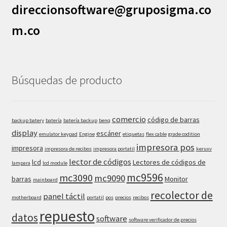
direccionsoftware@gruposigma.co
m.co
Búsquedas de producto
comercio
código de barras
backup batery
batería
batería backup
benq
display
escáner
emulator keypad
Engine
etiquetas
flex cable
grade codition
impresora pos
impresora
impresora de recibos
impresora portatil
keruxv
lector de códigos
lcd
Lectores de códigos de
lampara
lcd module
mc9596
mc3090
mc9090
barras
Monitor
mainboard
recolector de
panel táctil
motherboard
portatil
pos
precios
recibos
repuesto
datos
software
software verificador de precios