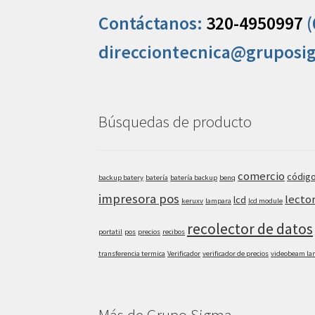
Contáctanos:
320-4950997
(
direcciontecnica@gruposi
Búsquedas de producto
comercio
código
backup batery
batería
batería backup
benq
impresora pos
lecto
lcd
keruxv
lampara
lcd module
recolector de datos
portatil
pos
precios
recibos
transferencia termica
Verificador
verificador de precios
videobeam l