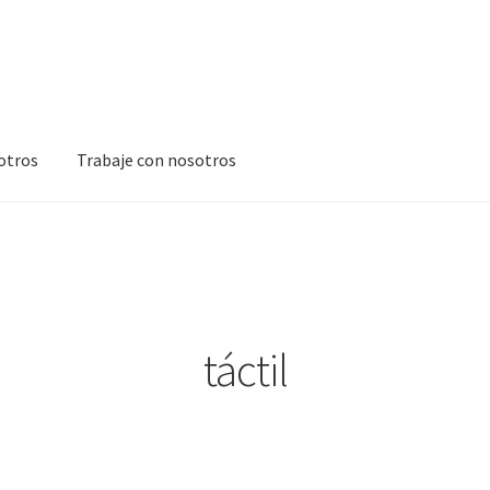
otros
Trabaje con nosotros
ara Videobeam
Página de pago
Solicitud de licencia
#606 (sin títul
r información para documentos electrónicos
táctil