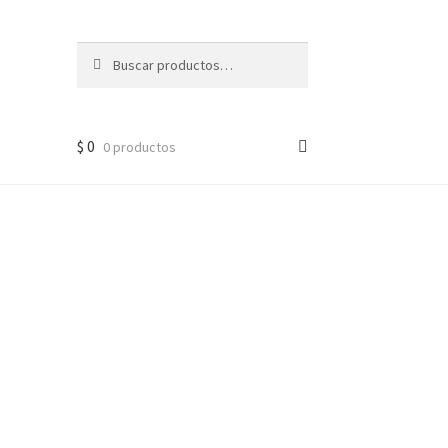
Buscar
Buscar
por:
$
0
0 productos
o)