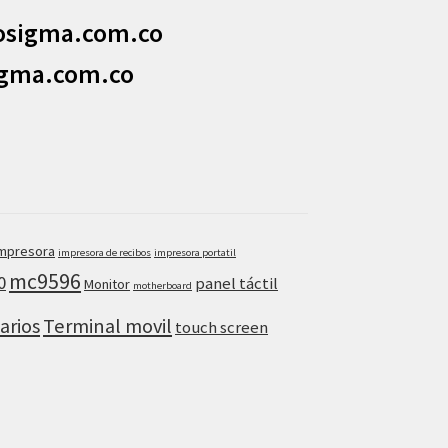
osigma.com.co
igma.com.co
mpresora
impresora de recibos
impresora portatil
mc9596
0
panel táctil
Monitor
motherboard
arios
Terminal movil
touch screen