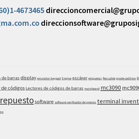
60)1-4673465
direccioncomercial@grup
gma.com.co
direccionsoftware@grupos
display
 de barras
escáner
i
emulator keypad
Engine
etiquetas
flex cable
grade codition
mc3090
mc909
r de códigos
Lectores de códigos de barras
mainboard
repuesto
terminal invent
software
software verificador de precios
amp